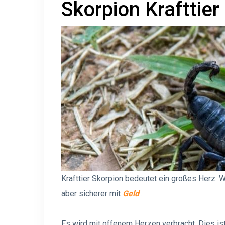
Skorpion Krafttie
Krafttier Skorpion bedeutet ein großes Herz. W
aber sicherer mit
Geld
.
Es wird mit offenem Herzen verbracht. Dies is